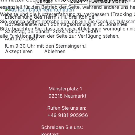
Gehe zu Monat
essenziell für den Betrieb der Seite, während andere uns he
Website und die Nutzererfahrung zu verbessern (Tracking 
Erscheinung des Herrn / Hl. drei Könige -
Sie können selbst entscheiden, ob Sie die Cookies zulasse
Gottesdienste nach Sonntagsordnung in St. Johannes
Bitte beachten Sie, dass bei einer Ablehnung womöglich ni
Samstag, 06. Januar 2024, 08:00 - 19:00
alle Funktionalitäten der Seite zur Verfügung stehen.
Aufrufe
: 2667
!Um 9.30 Uhr mit den Sternsingern.!
Akzeptieren
Ablehnen
Münsterplatz 1
92318 Neumarkt
Rufen Sie uns an:
+49 9181 905956
Schreiben Sie uns:
Kontakt