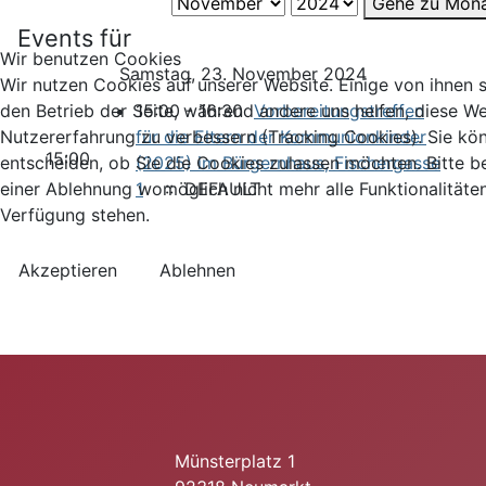
Gehe zu Mon
Events für
Wir benutzen Cookies
Samstag, 23. November 2024
Wir nutzen Cookies auf unserer Website. Einige von ihnen si
15:00 - 16:30
Vorbereitungstreffen
den Betrieb der Seite, während andere uns helfen, diese We
für die Eltern der Kommunionkinder
Nutzererfahrung zu verbessern (Tracking Cookies). Sie kö
15:00
(2025) im Bürgernhaus, Fischergasse
entscheiden, ob Sie die Cookies zulassen möchten. Bitte b
1
:: DEFAULT
einer Ablehnung womöglich nicht mehr alle Funktionalitäten
Verfügung stehen.
Akzeptieren
Ablehnen
Münsterplatz 1