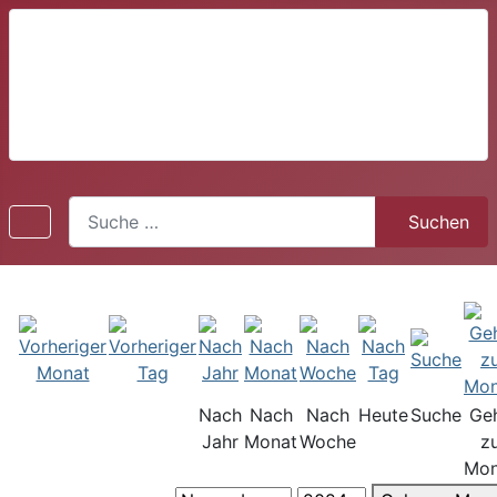
Suchen
Suchen
Nach
Nach
Nach
Heute
Suche
Ge
Jahr
Monat
Woche
z
Mon