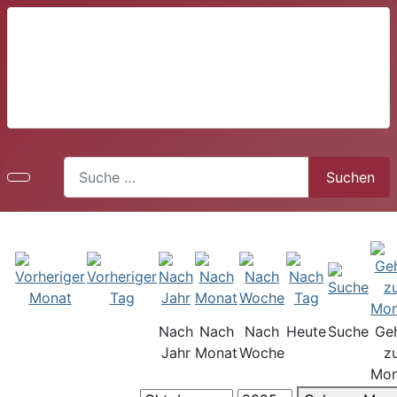
Suchen
Suchen
Nach
Nach
Nach
Heute
Suche
Ge
Jahr
Monat
Woche
z
Mon