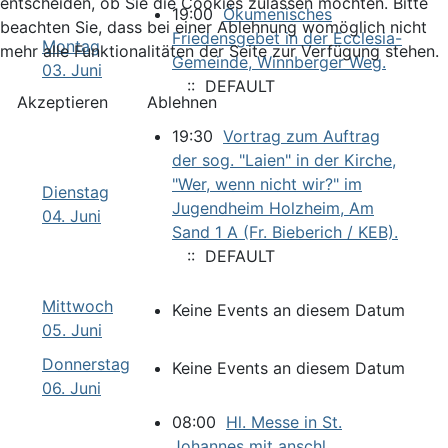
entscheiden, ob Sie die Cookies zulassen möchten. Bitte
19:00
Ökumenisches
beachten Sie, dass bei einer Ablehnung womöglich nicht
Friedensgebet in der Ecclesia-
Montag
mehr alle Funktionalitäten der Seite zur Verfügung stehen.
Gemeinde, Winnberger Weg.
03. Juni
:: DEFAULT
Akzeptieren
Ablehnen
19:30
Vortrag zum Auftrag
der sog. "Laien" in der Kirche,
"Wer, wenn nicht wir?" im
Dienstag
Jugendheim Holzheim, Am
04. Juni
Sand 1 A (Fr. Bieberich / KEB).
:: DEFAULT
Mittwoch
Keine Events an diesem Datum
05. Juni
Donnerstag
Keine Events an diesem Datum
06. Juni
08:00
Hl. Messe in St.
Johannes mit anschl.